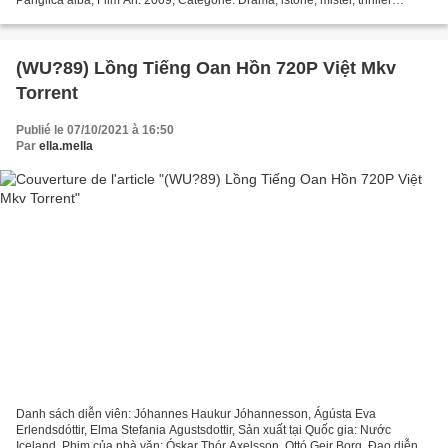
Panglica alba, Film An: 2009, Categorie: Dramă, istorie, mister, thriller
regizor: Michael Haneke Țara: Germania,...
(WU?89) Lồng Tiếng Oan Hồn 720P Việt Mkv
Torrent
Publié le 07/10/2021 à 16:50
Par
ella.mella
Danh sách diễn viên: Jóhannes Haukur Jóhannesson, Ágústa Eva
Erlendsdóttir, Elma Stefania Agustsdottir, Sản xuất tại Quốc gia: Nước
Iceland, Phim của nhà văn: Óskar Thór Axelsson, Ottó Geir Borg, Đạo diễn: