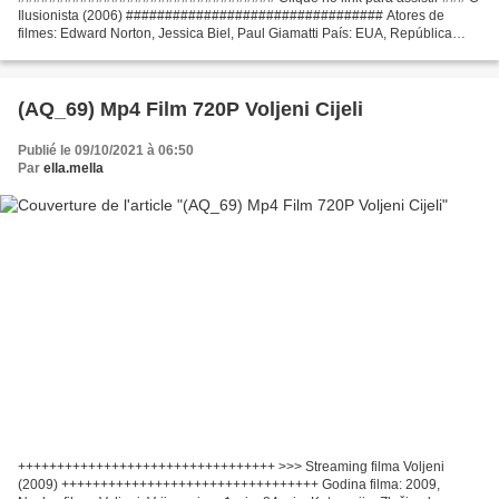
Ilusionista (2006) ################################# Atores de
filmes: Edward Norton, Jessica Biel, Paul Giamatti País: EUA, República
Tcheca Roteirista: Neil Burger, Steven Millhauser...
(AQ_69) Mp4 Film 720P Voljeni Cijeli
Publié le 09/10/2021 à 06:50
Par
ella.mella
+++++++++++++++++++++++++++++++++ >>> Streaming filma Voljeni
(2009) +++++++++++++++++++++++++++++++++ Godina filma: 2009,