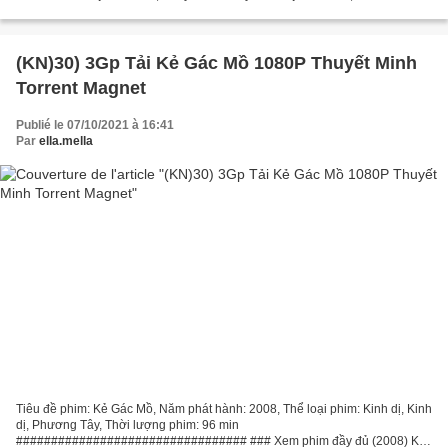
Krzysztof Darewicz, Slawomir Swierzynski,...
(KN)30) 3Gp Tải Kẻ Gác Mồ 1080P Thuyết Minh
Torrent Magnet
Publié le 07/10/2021 à 16:41
Par
ella.mella
Tiêu đề phim: Kẻ Gác Mồ, Năm phát hành: 2008, Thể loại phim: Kinh dị, Kinh
dị, Phương Tây, Thời lượng phim: 96 min
################################# ### Xem phim đầy đủ (2008) Kẻ