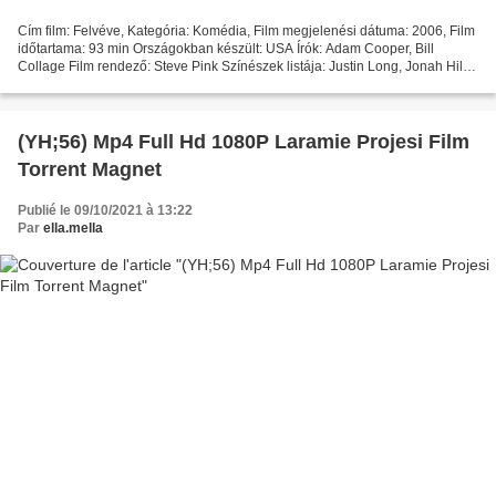
Cím film: Felvéve, Kategória: Komédia, Film megjelenési dátuma: 2006, Film
időtartama: 93 min Országokban készült: USA Írók: Adam Cooper, Bill
Collage Film rendező: Steve Pink Színészek listája: Justin Long, Jonah Hill,
Blake Lively >>> Torrent mágnes...
(YH;56) Mp4 Full Hd 1080P Laramie Projesi Film
Torrent Magnet
Publié le 09/10/2021 à 13:22
Par
ella.mella