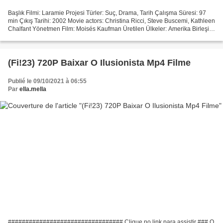
Başlık Filmi: Laramie Projesi Türler: Suç, Drama, Tarih Çalışma Süresi: 97
min Çıkış Tarihi: 2002 Movie actors: Christina Ricci, Steve Buscemi, Kathleen
Chalfant Yönetmen Film: Moisés Kaufman Üretilen Ülkeler: Amerika Birleşik
Devletleri Yazarlar Filmi:...
(Fi!23) 720P Baixar O Ilusionista Mp4 Filme
Publié le 09/10/2021 à 06:55
Par
ella.mella
################################# Clique no link para assistir ### O