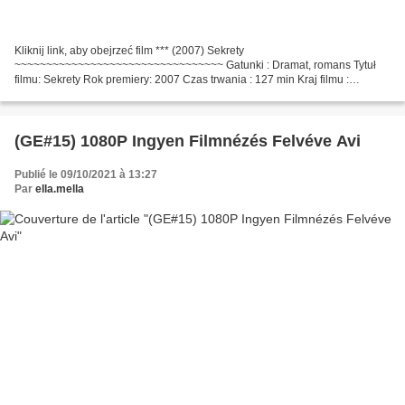
Kliknij link, aby obejrzeć film *** (2007) Sekrety
~~~~~~~~~~~~~~~~~~~~~~~~~~~~~~~~~ Gatunki : Dramat, romans Tytuł
filmu: Sekrety Rok premiery: 2007 Czas trwania : 127 min Kraj filmu :
Francja, Izrael, Aktorzy: Fanny Ardant, Ania Bukstein, Michal Shtamler,...
(GE#15) 1080P Ingyen Filmnézés Felvéve Avi
Publié le 09/10/2021 à 13:27
Par
ella.mella