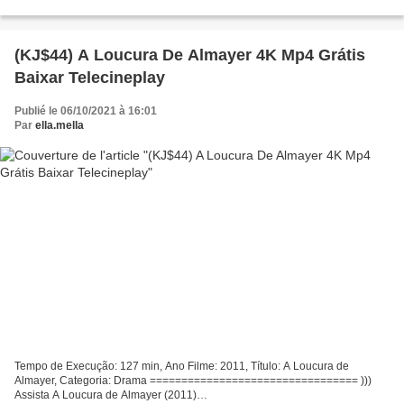
Gác Mồ Phim quốc gia: Hoa Kỳ Đạo diễn phim: J.T. Petty Diễn viên trong
phim:...
(KJ$44) A Loucura De Almayer 4K Mp4 Grátis
Baixar Telecineplay
Publié le 06/10/2021 à 16:01
Par
ella.mella
Tempo de Execução: 127 min, Ano Filme: 2011, Título: A Loucura de
Almayer, Categoria: Drama ================================= )))
Assista A Loucura de Almayer (2011)