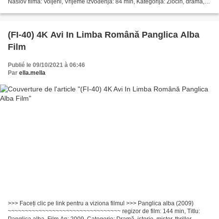
Naslov filma: Voljeni, Vrijeme izvođenja: 84 min, Kategorija: Zločin, drama,
horor, romansa Glumci: Xavier Samuel, Robin McLeavy,...
(FI-40) 4K Avi In Limba Română Panglica Alba
Film
Publié le 09/10/2021 à 06:46
Par
ella.mella
>>> Faceți clic pe link pentru a viziona filmul >>> Panglica alba (2009)
~~~~~~~~~~~~~~~~~~~~~~~~~~~~~~~~~ regizor de film: 144 min, Titlu: