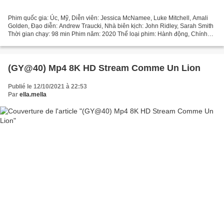
Phim quốc gia: Úc, Mỹ, Diễn viên: Jessica McNamee, Luke Mitchell, Amali
Golden, Đạo diễn: Andrew Traucki, Nhà biên kịch: John Ridley, Sarah Smith
Thời gian chạy: 98 min Phim năm: 2020 Thể loại phim: Hành động, Chính
kịch, Kinh dị Tiêu đề: Cá Sấu Tử Thần...
(GY@40) Mp4 8K HD Stream Comme Un Lion
Publié le 12/10/2021 à 22:53
Par
ella.mella