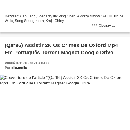
Reżyser: Xiao Feng, Scenarzysta: Ping Chen, Aktorzy filmowi: Ye Liu, Bruce
Willis, Song Seung-heon, Kraj : Chiny
───────────────────────────────── ### Obejrzyj
Niezłomny duch (2018) Czas trwania : 120 min Tytuł : Niezłomny duch
Wydanie filmu : 2018 Gatunki...
(Qa*86) Assistir 2K Os Crimes De Oxford Mp4
Em Português Torrent Magnet Google Drive
Publié le 15/10/2021 à 04:06
Par
ella.mella