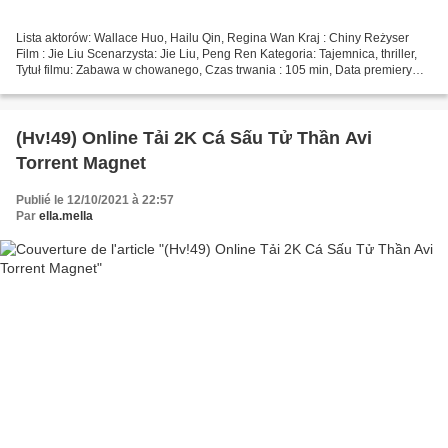
Lista aktorów: Wallace Huo, Hailu Qin, Regina Wan Kraj : Chiny Reżyser
Film : Jie Liu Scenarzysta: Jie Liu, Peng Ren Kategoria: Tajemnica, thriller,
Tytuł filmu: Zabawa w chowanego, Czas trwania : 105 min, Data premiery
filmu : 2016 =================================...
(Hv!49) Online Tải 2K Cá Sấu Tử Thần Avi
Torrent Magnet
Publié le 12/10/2021 à 22:57
Par
ella.mella