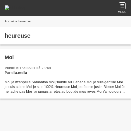
MENU
Accueil
» heureuse
heureuse
Moi
Publié le 15/08/2010 à 23:48
Par
ella.mella
Moi je m'appelle Samantha moi j'habite au Canada Moi je suis gentille Moi
je suis calme Moi je suis 100% Heureuse Moi je déteste justin Bieber Moi Je
ne lâche pas Moi j'ai jamais arrêtez au bout de mes rêves Moi j'ai toujours
été dans un univers plus...